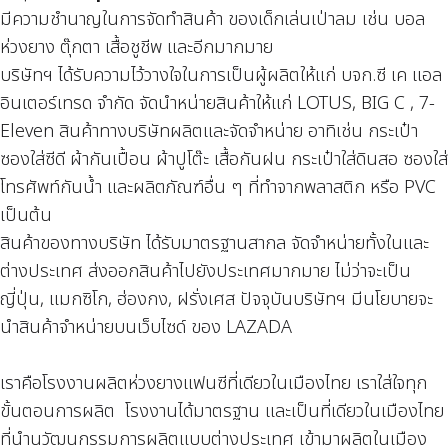
มีความชำนาญในการจัดทำสินค้า ของเด็กเล่นเป่าลม เช่น บอล
ห่วงยาง ตุ๊กตา เสื้อชูชีพ และอีกมากมาย
บริษัทฯ ได้รับความไว้วางใจในการเป็นผู้ผลิตให้แก่ บจก.ซี เค แอล
อินเตอร์เทรด จำกัด จัดนำหน่ายสินค้าให้แก่ LOTUS, BIG C , 7-
Eleven สินค้าทางบริษัทผลิตและจัดจำหน่าย อาทิเช่น กระเป๋า
ซองใส่ซีดี ผ้ากันเปื้อน ผ้าปูโต๊ะ เสื้อกันฝน กระเป๋าใส่ดินสอ ซองใส่
โทรศัพท์กันน้ำ และผลิตภัณฑ์อื่น ๆ ที่ทำจากพลาสติก หรือ PVC
เป็นต้น
สินค้าของทางบริษัท ได้รับมาตรฐานสากล จัดจำหน่ายทั้งในและ
ต่างประเทศ ส่งออกสินค้าไปยังประเทศมากมาย ไม่ว่าจะเป็น
ญี่ปุ่น, แมกซิโก, ฮ่องกง, ฝรั่งเศส ปัจจุบันบริษัทฯ มีนโยบายจะ
นำสินค้าจำหน่ายบนเว็บไซด์ ของ LAZADA
เราคือโรงงานผลิตห่วงยางแฟนซีที่เดียวในเมืองไทย
เราใส่ใจทุก
ขั้นตอนการผลิต โรงงานได้มาตรฐาน และเป็นที่เดียวในเมืองไทย
ที่นำนวัฒนกรรมการผลิตแบบต่างประเทศ เข้ามาผลิตในเมือง